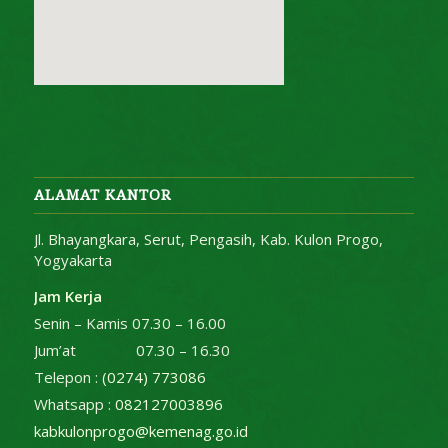
fmovies
google maps on websites
ALAMAT KANTOR
Jl. Bhayangkara, Serut, Pengasih, Kab. Kulon Progo,
Yogyakarta
Jam Kerja
Senin – Kamis 07.30 – 16.00
Jum’at 07.30 – 16.30
Telepon :
(0274) 773086
Whatsapp :
082127003896
kabkulonprogo@kemenag.go.id