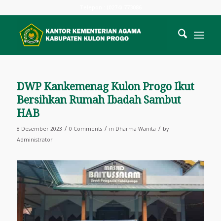
Telepon : (0274) 773086
DWP Kankemenag Kulon Progo Ikut
Bersihkan Rumah Ibadah Sambut
HAB
/
/
/
8 Desember 2023
0 Comments
in
Dharma Wanita
by
Administrator